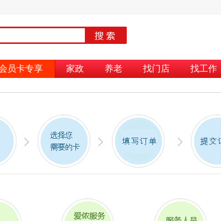
会员卡专享
家政
养老
找门店
找工作
高
居家养老卡
侬通卡
厨卫
助餐 助浴 助洁