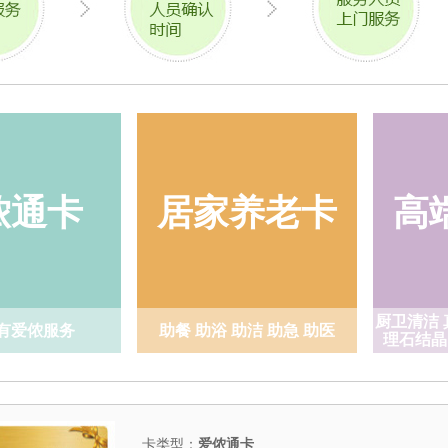
有爱侬服务
玻璃
助急 助医
实木
侬通卡
居家养老卡
高
厨卫清洁 
有爱侬服务
助餐 助浴 助洁 助急 助医
理石结晶
卡类型：
爱侬通卡